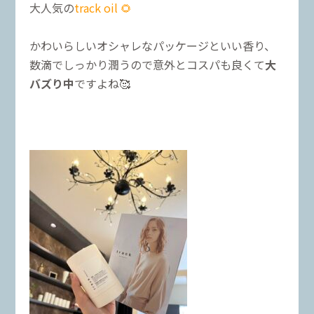
大人気の
track oil 🌻
かわいらしいオシャレなパッケージといい香り、
数滴でしっかり潤うので意外とコスパも良くて
大
バズり中
ですよね🥰